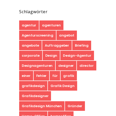
Schlagwörter
agentur
agenturen
Agenturscreening
angebot
angebote
Auftraggeber
Briefing
corporate
Design
Design-Agentur
Designagenturen
designer
director
einer
Fehler
für
grafik
grafikdesign
Grafik Design
Grafikdesigner
Grafikdesign München
Gründer