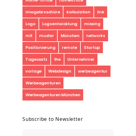
Home-Office
homeoffice
imagebroschüre
kalkulation
link
Logo
Logoentwicklung
missing
mit
muster
München
networks
Positionierung
remote
Startup
Tagessatz
the
Unternehmer
vorlage
Webdesign
werbeagentur
Werbeagenturen
Werbeagenturen München
Subscribe to Newsletter