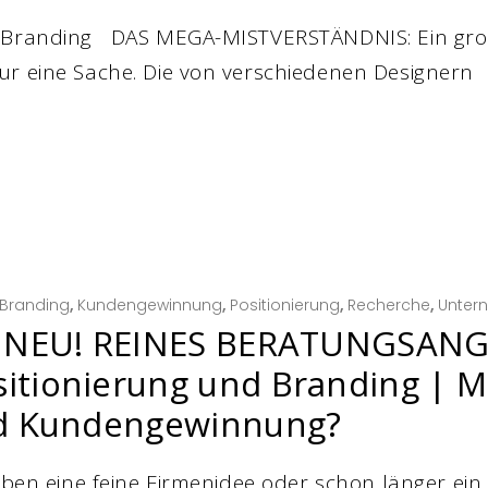
n Branding DAS MEGA-MISTVERSTÄNDNIS: Ein groß
ur eine Sache. Die von verschiedenen Designern
Branding
,
Kundengewinnung
,
Positionierung
,
Recherche
,
Unter
? NEU! REINES BERATUNGSANG
ionierung und Branding | Ma
nd Kundengewinnung?
haben eine feine Firmenidee oder schon länger e