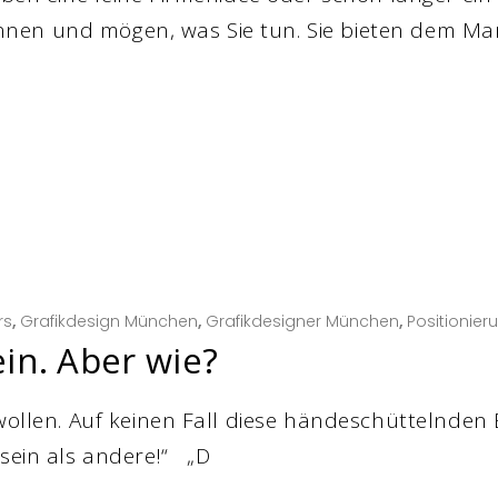
en und mögen, was Sie tun. Sie bieten dem Mar
rs
,
Grafikdesign München
,
Grafikdesigner München
,
Positionier
in. Aber wie?
 wollen. Auf keinen Fall diese händeschüttelnden
 sein als andere!“ „D