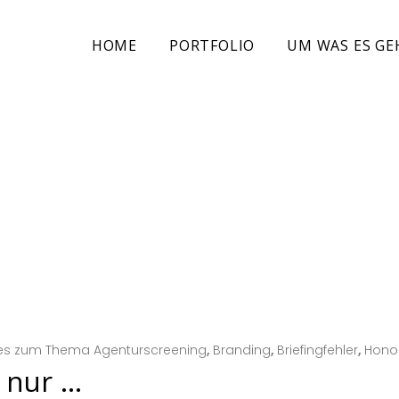
HOME
PORTFOLIO
UM WAS ES GE
les zum Thema Agenturscreening
,
Branding
,
Briefingfehler
,
Hono
 nur …