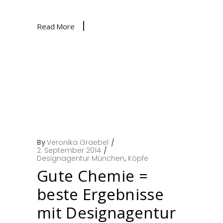
Read More
By
Veronika Graebel
2. September 2014
Designagentur München
,
Köpfe
Gute Chemie =
beste Ergebnisse
mit Designagentur