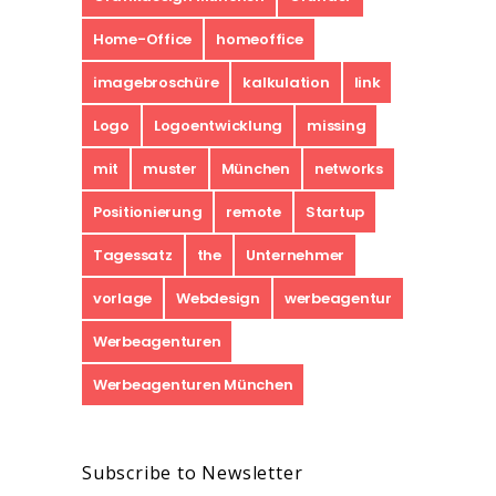
Home-Office
homeoffice
imagebroschüre
kalkulation
link
Logo
Logoentwicklung
missing
mit
muster
München
networks
Positionierung
remote
Startup
Tagessatz
the
Unternehmer
vorlage
Webdesign
werbeagentur
Werbeagenturen
Werbeagenturen München
Subscribe to Newsletter