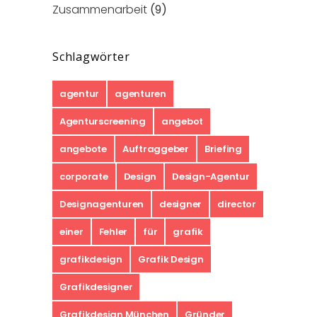
Zusammenarbeit
(9)
Schlagwörter
agentur
agenturen
Agenturscreening
angebot
angebote
Auftraggeber
Briefing
corporate
Design
Design-Agentur
Designagenturen
designer
director
einer
Fehler
für
grafik
grafikdesign
Grafik Design
Grafikdesigner
Grafikdesign München
Gründer