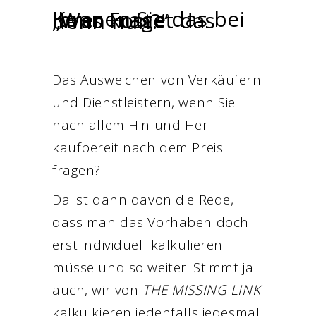
Kennen Sie das bei Ihrer Frage
„Was kostet das denn nun?“
Das Ausweichen von Verkäufern
und Dienstleistern, wenn Sie
nach allem Hin und Her
kaufbereit nach dem Preis
fragen?
Da ist dann davon die Rede,
dass man das Vorhaben doch
erst individuell kalkulieren
müsse und so weiter. Stimmt ja
auch, wir von
THE MISSING LINK
kalkulkieren jedenfalls jedesmal