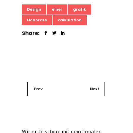
Design
einer
grafik
Honorare
kalkulation
Share:
Prev
Next
Wir er-frischen: mit emotionalen