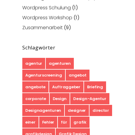
Wordpress Schulung
(1)
Wordpress Workshop
(1)
Zusammenarbeit
(9)
Schlagwörter
agentur
agenturen
Agenturscreening
angebot
angebote
Auftraggeber
Briefing
corporate
Design
Design-Agentur
Designagenturen
designer
director
einer
Fehler
für
grafik
grafikdesign
Grafik Design