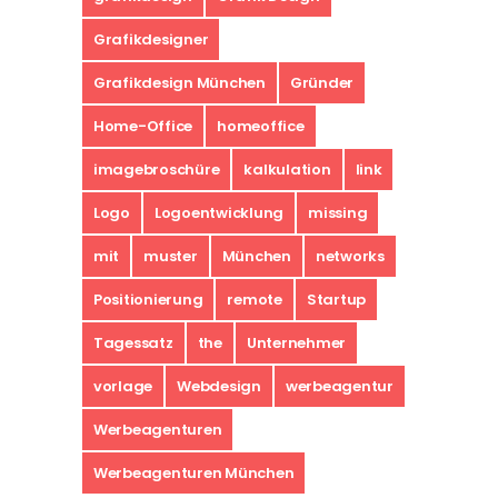
Grafikdesigner
Grafikdesign München
Gründer
Home-Office
homeoffice
imagebroschüre
kalkulation
link
Logo
Logoentwicklung
missing
mit
muster
München
networks
Positionierung
remote
Startup
Tagessatz
the
Unternehmer
vorlage
Webdesign
werbeagentur
Werbeagenturen
Werbeagenturen München