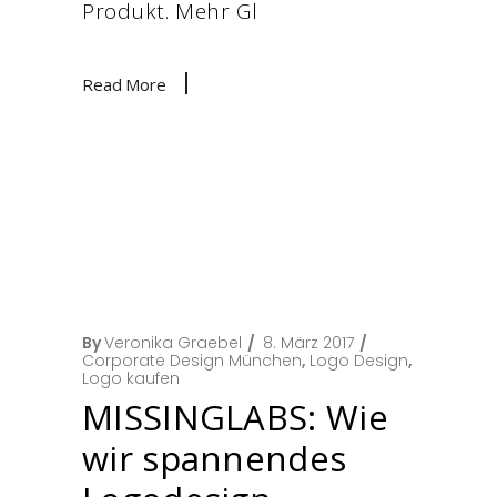
Produkt. Mehr Gl
Read More
By
Veronika Graebel
8. März 2017
Corporate Design München
,
Logo Design
,
Logo kaufen
MISSINGLABS: Wie
wir spannendes